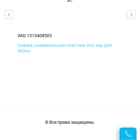
VAG 1315408503
VAG
Смазка универсальная пластика VAG аэр ДиК
Сма
400мл
40
© Все права защищены.