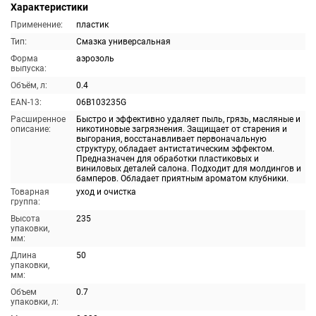
Характеристики
Применение:
пластик
Тип:
Смазка универсальная
Форма
аэрозоль
выпуска:
Объём, л:
0.4
EAN-13:
06B103235G
Расширенное
Быстро и эффективно удаляет пыль, грязь, масляные и
описание:
никотиновые загрязнения. Защищает от старения и
выгорания, восстанавливает первоначальную
структуру, обладает антистатическим эффектом.
Предназначен для обработки пластиковых и
виниловых деталей салона. Подходит для молдингов и
бамперов. Обладает приятным ароматом клубники.
Товарная
уход и очистка
группа:
Высота
235
упаковки,
мм:
Длина
50
упаковки,
мм:
Объем
0.7
упаковки, л: