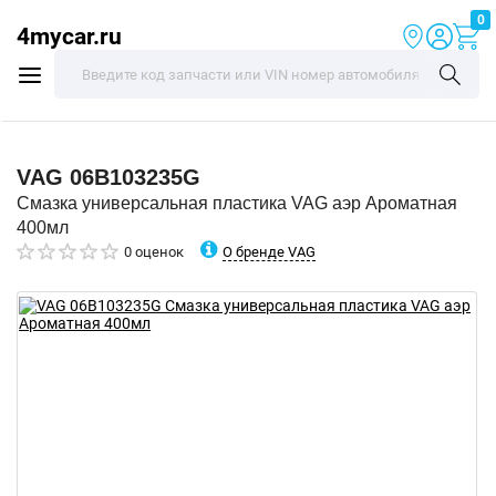
0
4mycar.ru
VAG
06B103235G
Смазка универсальная пластика VAG аэр Ароматная
400мл
О бренде VAG
0 оценок