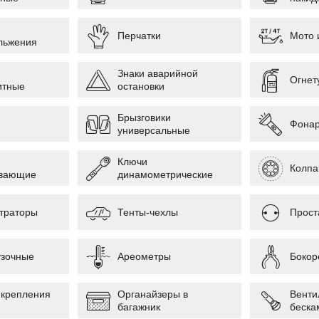
Перчатки
Мото 
льжения
Знаки аварийной
Огнет
итные
остановки
Брызговики
Фонар
универсальные
Ключи
Колпа
ывающие
динамометрические
траторы
Тенты-чехлы
Прост
узочные
Ареометры
Бокор
 крепления
Органайзеры в
Венти
багажник
беска