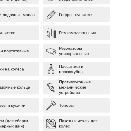
и лодочные масла
Гофры глушителя
ушители
Ремкомплекты шин
Резонаторы
и портативные
универсальные
Пассатижи и
ки на колёса
плоскогубцы
Противоугонные
авочные кольца
механические
устройства
езы и кусачки
Топоры
ли (для сборки
Пакеты и чехлы для
мерных шин)
колёс