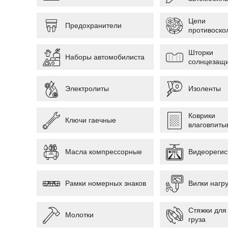
Цепи
Предохранители
противоско
Шторки
Наборы автомобилиста
солнцезащ
Электролиты
Изоленты
Коврики
Ключи гаечные
влаговпит
Масла компрессорные
Видеорегис
Рамки номерных знаков
Вилки нагр
Стяжки для
Молотки
груза