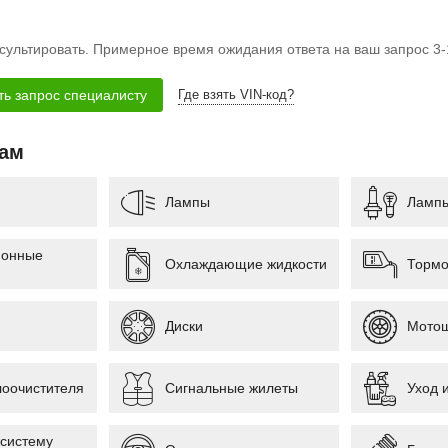
сультировать. Примерное время ожидания ответа на ваш запрос 3-
Где взять VIN-код?
гам
Лампы
Лампы
ионные
Охлаждающие жидкости
Тормо
Диски
Мото
лоочистителя
Сигнальные жилеты
Уход 
 систему