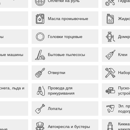
Оплетки на руль
Гидра
я
Масла промывочные
Жидко
ры
Головки торцевые
Домкр
ные машины
Бытовые пылесосы
Клеи
Отвертки
Набор
снега, льда и
Провода для
Пуско
прикуривания
устро
Эл. п
Лопаты
подог
Кикма
Автокресла и бустеры
ьные
накид