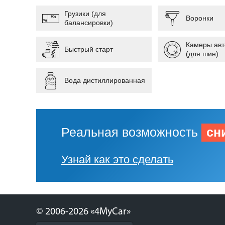
Грузики (для
Воронки
балансировки)
Камеры ав
Быстрый старт
(для шин)
Вода дистиллированная
Реальная возможность
сн
Узнай как это сделать
© 2006-2026 «4MyCar»