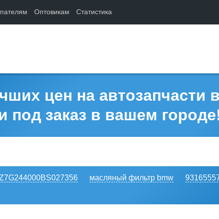
упателям
Оптовикам
Статистика
чших цен на автозапчасти 
и под заказ в вашем городе
Z7G244000BS027356
масляный фильтр bmw
9316555