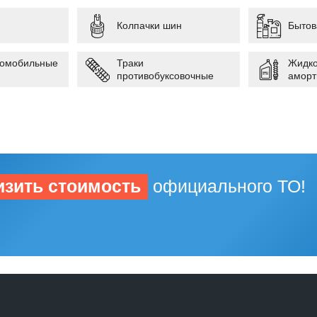
Колпачки шин
Бытов
томобильные
Траки
Жидко
противобуксовочные
аморт
изить стоимость
официального ТО!