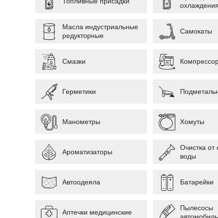
Топливные присадки
охлаждени
Масла индустриальные
Самокаты
редукторные
Смазки
Компрессо
Герметики
Подметаль
Манометры
Хомуты
Очистка от 
Ароматизаторы
воды
Автоодеяла
Батарейки
Пылесосы
Аптечки медицинские
автомобил