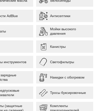
влические масла
Велосипеды
сти AdBlue
Антисептики
Мойки высокого
аты
давления
Канистры
ы инструментов
Светофильтры
-зарядные
Накидки с обогревом
йства
редпусковые
Тросы буксировочные
реватели
ты (защитные
Комплекты
ки на сидения)
предохранителей