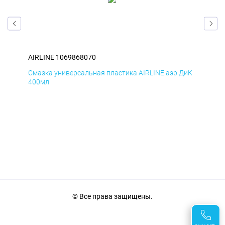
AIRLINE 1069868070
AIR
БмД
Смазка универсальная пластика AIRLINE аэр ДиК
Сма
400мл
40
© Все права защищены.