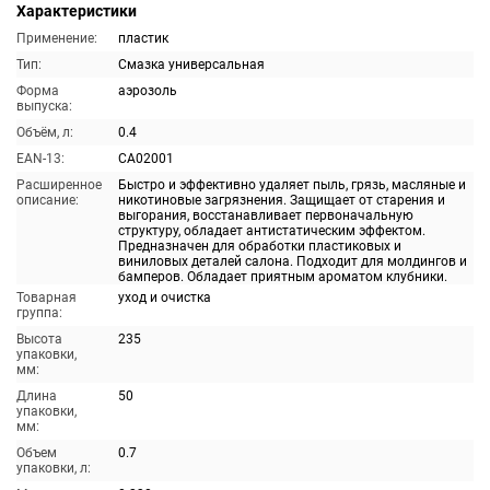
Характеристики
Применение:
пластик
Тип:
Смазка универсальная
Форма
аэрозоль
выпуска:
Объём, л:
0.4
EAN-13:
CA02001
Расширенное
Быстро и эффективно удаляет пыль, грязь, масляные и
описание:
никотиновые загрязнения. Защищает от старения и
выгорания, восстанавливает первоначальную
структуру, обладает антистатическим эффектом.
Предназначен для обработки пластиковых и
виниловых деталей салона. Подходит для молдингов и
бамперов. Обладает приятным ароматом клубники.
Товарная
уход и очистка
группа:
Высота
235
упаковки,
мм:
Длина
50
упаковки,
мм:
Объем
0.7
упаковки, л: