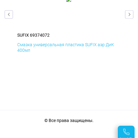
SUFIX 69374072
SUF
Д
Смазка универсальная пластика SUFIX аэр ДиК
Сма
400мл
40
© Все права защищены.