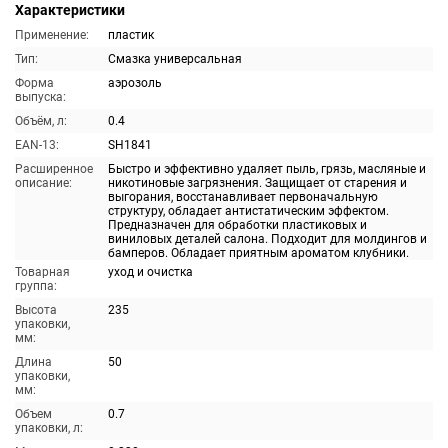
Характеристики
Применение:
пластик
Тип:
Смазка универсальная
Форма
аэрозоль
выпуска:
Объём, л:
0.4
EAN-13:
SH1841
Расширенное
Быстро и эффективно удаляет пыль, грязь, масляные и
описание:
никотиновые загрязнения. Защищает от старения и
выгорания, восстанавливает первоначальную
структуру, обладает антистатическим эффектом.
Предназначен для обработки пластиковых и
виниловых деталей салона. Подходит для молдингов и
бамперов. Обладает приятным ароматом клубники.
Товарная
уход и очистка
группа:
Высота
235
упаковки,
мм:
Длина
50
упаковки,
мм:
Объем
0.7
упаковки, л: