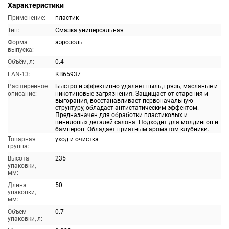
Характеристики
Применение:
пластик
Тип:
Смазка универсальная
Форма
аэрозоль
выпуска:
Объём, л:
0.4
EAN-13:
KB65937
Расширенное
Быстро и эффективно удаляет пыль, грязь, масляные и
описание:
никотиновые загрязнения. Защищает от старения и
выгорания, восстанавливает первоначальную
структуру, обладает антистатическим эффектом.
Предназначен для обработки пластиковых и
виниловых деталей салона. Подходит для молдингов и
бамперов. Обладает приятным ароматом клубники.
Товарная
уход и очистка
группа:
Высота
235
упаковки,
мм:
Длина
50
упаковки,
мм:
Объем
0.7
упаковки, л: