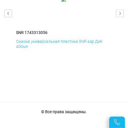
SNR 1743313056
SNR
Смазка универсальная пластика SNR аэр ДиК
Сма
400мл
40
© Все права защищены.