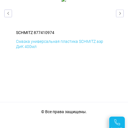
SCHMITZ 877410974
SCH
Смазка универсальная пластика SCHMITZ аэр
Сма
ДиК 400мл
40
© Все права защищены.