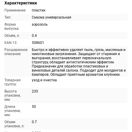
Характеристики
Применение:
пластик
Тип:
Смазка универсальная
Форма
аэрозоль
выпуска:
Объём, л:
0.4
EAN-13:
508601
Расширенное
Быстро и эффективно удаляет пыль, грязь, масляные и
описание:
никотиновые загрязнения. Защищает от старения и
выгорания, восстанавливает первоначальную
структуру, обладает антистатическим эффектом.
Предназначен для обработки пластиковых и
виниловых деталей салона. Подходит для молдингов и
бамперов. Обладает приятным ароматом клубники.
Товарная
уход и очистка
группа:
Высота
235
упаковки,
мм:
Длина
50
упаковки,
мм:
Объем
0.7
упаковки, л: