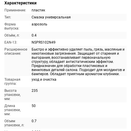
Характеристики
Применение:
пластик
Тип:
Смазка универсальная
Форма
аэрозоль
выпуска:
Объём, л:
0.4
EAN-13:
NSPRS102N49
Расширенное
Быстро и эффективно удаляет пыль, грязь, масляные и
описание:
никотиновые загрязнения. Защищает от старения и
выгорания, восстанавливает первоначальную
структуру, обладает антистатическим эффектом.
Предназначен для обработки пластиковых и
виниловых деталей салона. Подходит для молдингов и
бамперов. Обладает приятным ароматом клубники.
Товарная
уход и очистка
группа:
Высота
235
упаковки,
мм:
Длина
50
упаковки,
мм:
Объем
0.7
упаковки, л: