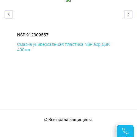
NSP 912309557
NSP
Смазка универсальная пластика NSP аэр ДиК
Сма
400мл
40
© Все права защищены.