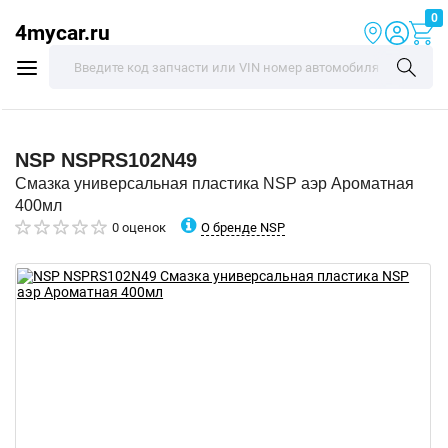
0
4mycar.ru
NSP
NSPRS102N49
Смазка универсальная пластика NSP аэр Ароматная
400мл
О бренде NSP
0 оценок