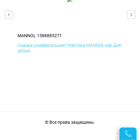
MANNOL 1588885271
MA
Смазка универсальная пластика MANNOL аэр ДиК
Сма
400мл
40
© Все права защищены.