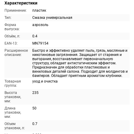
Характеристики
Применение:
пластик
Тип:
Смазка универсальная
Форма
аэрозоль
выпуска:
Объём, л:
0.4
EAN-13:
MN79154
Расширенное
Быстро и эффективно удаляет пыль, грязь, масляные и
описание:
никотиновые загрязнения. Защищает от старения и
выгорания, восстанавливает первоначальную
структуру, обладает антистатическим эффектом.
Предназначен для обработки пластиковых и
виниловых деталей салона. Подходит для молдингов и
бамперов. Обладает приятным ароматом клубники.
Товарная
уход и очистка
группа:
Высота
235
упаковки,
мм:
Длина
50
упаковки,
мм:
Объем
0.7
упаковки, л: