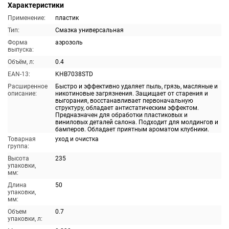
Характеристики
Применение:
пластик
Тип:
Смазка универсальная
Форма
аэрозоль
выпуска:
Объём, л:
0.4
EAN-13:
KHB7038STD
Расширенное
Быстро и эффективно удаляет пыль, грязь, масляные и
описание:
никотиновые загрязнения. Защищает от старения и
выгорания, восстанавливает первоначальную
структуру, обладает антистатическим эффектом.
Предназначен для обработки пластиковых и
виниловых деталей салона. Подходит для молдингов и
бамперов. Обладает приятным ароматом клубники.
Товарная
уход и очистка
группа:
Высота
235
упаковки,
мм:
Длина
50
упаковки,
мм:
Объем
0.7
упаковки, л: