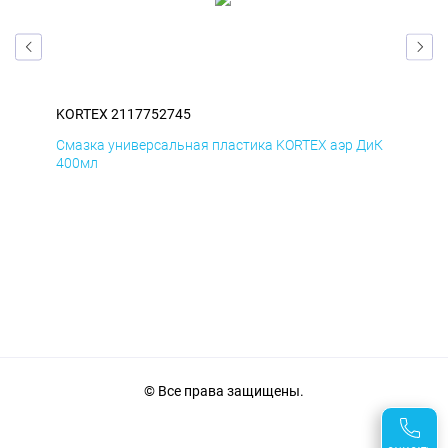
KORTEX 2117752745
KOR
БмД
Смазка универсальная пластика KORTEX аэр ДиК
Сма
400мл
40
© Все права защищены.