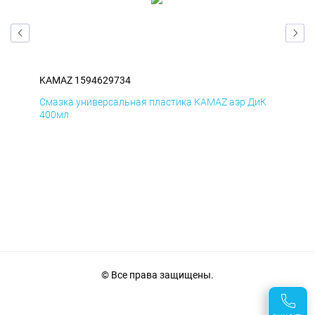
KAMAZ 1594629734
KA
мД
Смазка универсальная пластика KAMAZ аэр ДиК
Сма
400мл
40
© Все права защищены.