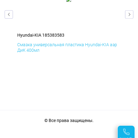
Hyundai-KIA 185383583
Hyu
эр
Смазка универсальная пластика Hyundai-KIA аэр
Сма
ДиК 400мл
ПхВ
© Все права защищены.