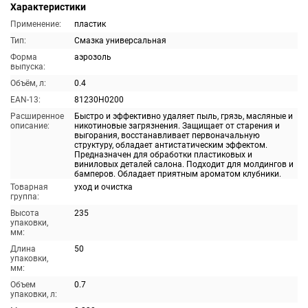
Характеристики
Применение:
пластик
Тип:
Смазка универсальная
Форма
аэрозоль
выпуска:
Объём, л:
0.4
EAN-13:
81230H0200
Расширенное
Быстро и эффективно удаляет пыль, грязь, масляные и
описание:
никотиновые загрязнения. Защищает от старения и
выгорания, восстанавливает первоначальную
структуру, обладает антистатическим эффектом.
Предназначен для обработки пластиковых и
виниловых деталей салона. Подходит для молдингов и
бамперов. Обладает приятным ароматом клубники.
Товарная
уход и очистка
группа:
Высота
235
упаковки,
мм:
Длина
50
упаковки,
мм:
Объем
0.7
упаковки, л: