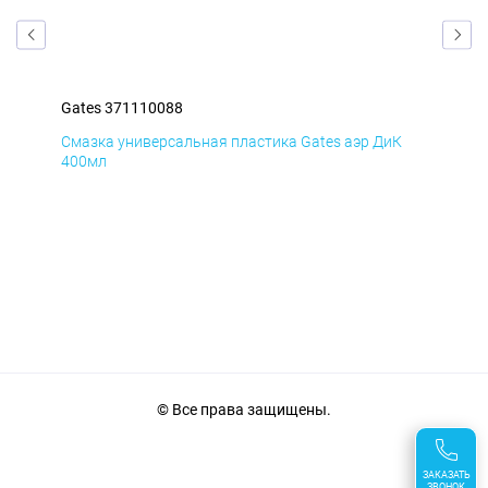
Gates 371110088
Gat
Д
Смазка универсальная пластика Gates аэр ДиК
Сма
400мл
40
© Все права защищены.
ЗАКАЗАТЬ
ЗВОНОК