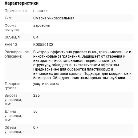
Характеристики
Применение:
пластик
Тип:
Смазка универсальная
Форма
аэрозоль
выпуска:
Объём, л:
0.4
EAN-13:
K035501XS
Расширенное
Быстро и эффективно удаляет пыль, грязь, масляные и
описание:
никотиновые загрязнения. Защищает от старения и
выгорания, восстанавливает первоначальную
структуру, обладает антистатическим эффектом.
Предназначен для обработки пластиковых и
виниловых деталей салона. Подходит для молдингов и
бамперов. Обладает приятным ароматом клубники.
Товарная
уход и очистка
группа:
Высота
235
упаковки,
мм:
Длина
50
упаковки,
мм:
Объем
0.7
упаковки, л: