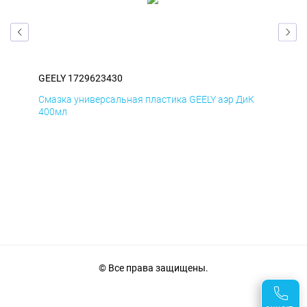
GEELY 1729623430
GEE
Д
Смазка универсальная пластика GEELY аэр ДиК
Сма
400мл
40
© Все права защищены.