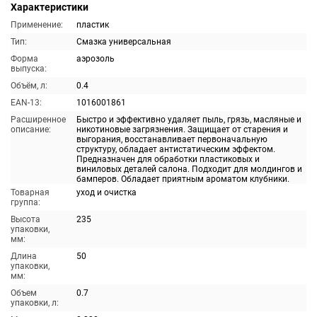
Характеристики
Применение:
пластик
Тип:
Смазка универсальная
Форма
аэрозоль
выпуска:
Объём, л:
0.4
EAN-13:
1016001861
Расширенное
Быстро и эффективно удаляет пыль, грязь, масляные и
описание:
никотиновые загрязнения. Защищает от старения и
выгорания, восстанавливает первоначальную
структуру, обладает антистатическим эффектом.
Предназначен для обработки пластиковых и
виниловых деталей салона. Подходит для молдингов и
бамперов. Обладает приятным ароматом клубники.
Товарная
уход и очистка
группа:
Высота
235
упаковки,
мм:
Длина
50
упаковки,
мм:
Объем
0.7
упаковки, л: