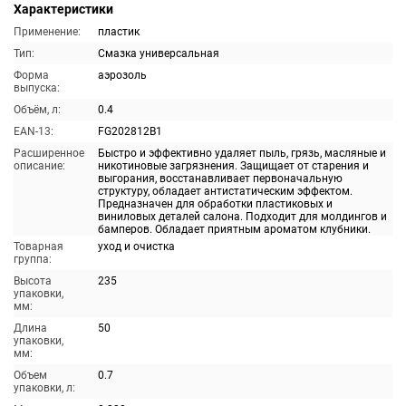
Характеристики
Применение:
пластик
Тип:
Смазка универсальная
Форма
аэрозоль
выпуска:
Объём, л:
0.4
EAN-13:
FG202812B1
Расширенное
Быстро и эффективно удаляет пыль, грязь, масляные и
описание:
никотиновые загрязнения. Защищает от старения и
выгорания, восстанавливает первоначальную
структуру, обладает антистатическим эффектом.
Предназначен для обработки пластиковых и
виниловых деталей салона. Подходит для молдингов и
бамперов. Обладает приятным ароматом клубники.
Товарная
уход и очистка
группа:
Высота
235
упаковки,
мм:
Длина
50
упаковки,
мм:
Объем
0.7
упаковки, л: