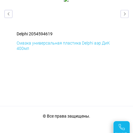
Delphi 2054594619
Del
Д
Смазка универсальная пластика Delphi аэр ДиК
Сма
400мл
40
© Все права защищены.