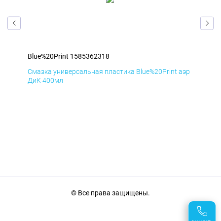
Blue%20Print 1585362318
Blu
аэр
Смазка универсальная пластика Blue%20Print аэр
Сма
ДиК 400мл
ПхВ
© Все права защищены.