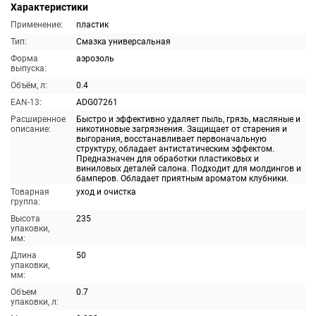
Характеристики
Применение:
пластик
Тип:
Смазка универсальная
Форма
аэрозоль
выпуска:
Объём, л:
0.4
EAN-13:
ADG07261
Расширенное
Быстро и эффективно удаляет пыль, грязь, масляные и
описание:
никотиновые загрязнения. Защищает от старения и
выгорания, восстанавливает первоначальную
структуру, обладает антистатическим эффектом.
Предназначен для обработки пластиковых и
виниловых деталей салона. Подходит для молдингов и
бамперов. Обладает приятным ароматом клубники.
Товарная
уход и очистка
группа:
Высота
235
упаковки,
мм:
Длина
50
упаковки,
мм:
Объем
0.7
упаковки, л: