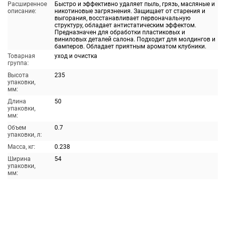
Расширенное
Быстро и эффективно удаляет пыль, грязь, масляные и
описание:
никотиновые загрязнения. Защищает от старения и
выгорания, восстанавливает первоначальную
структуру, обладает антистатическим эффектом.
Предназначен для обработки пластиковых и
виниловых деталей салона. Подходит для молдингов и
бамперов. Обладает приятным ароматом клубники.
Товарная
уход и очистка
группа:
Высота
235
упаковки,
мм:
Длина
50
упаковки,
мм:
Объем
0.7
упаковки, л:
Масса, кг:
0.238
Ширина
54
упаковки,
мм: