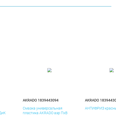
AKRADO 1839443094
AKRADO 1839443
я
Смазка универсальная
АНТИФРИЗ красны
ДиК
пластика AKRADO аэр ПхВ