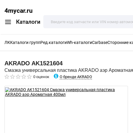
4mycar.ru
Каталоги
ЛК
Каталоги групп
Ред.каталоги
Wh-каталоги
Carbase
Сторонние к
AKRADO
AK1521604
Смазка универсальная пластика AKRADO аэр Ароматна
О бренде AKRADO
0 оценок