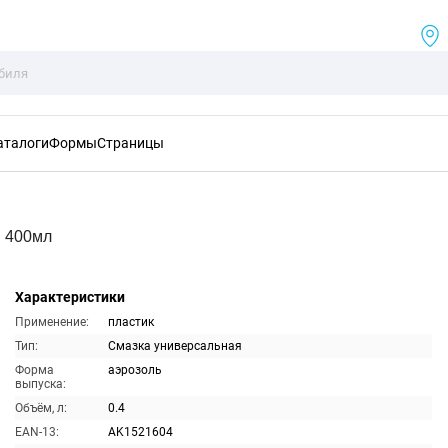
аталоги
Формы
Страницы
я 400мл
Характеристики
Применение:
пластик
Тип:
Смазка универсальная
Форма
аэрозоль
выпуска:
Объём, л:
0.4
EAN-13:
AK1521604