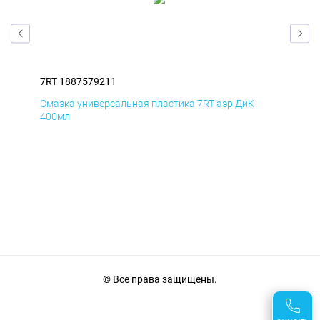
7RT 1887579211
7RT
Смазка универсальная пластика 7RT аэр ДиК
Сма
400мл
40
© Все права защищены.