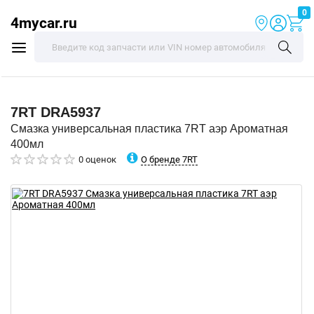
0
4mycar.ru
7RT
DRA5937
Смазка универсальная пластика 7RT аэр Ароматная
400мл
О бренде 7RT
0 оценок