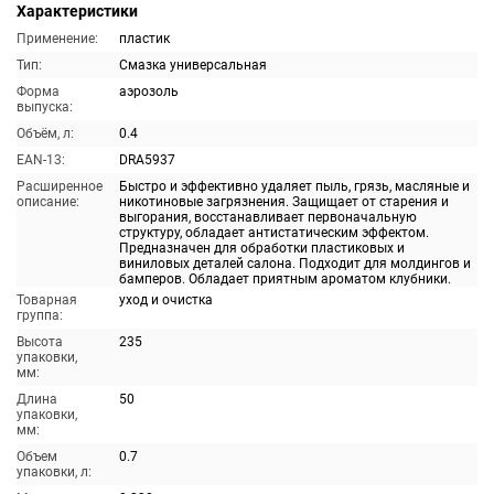
Характеристики
Применение:
пластик
Тип:
Смазка универсальная
Форма
аэрозоль
выпуска:
Объём, л:
0.4
EAN-13:
DRA5937
Расширенное
Быстро и эффективно удаляет пыль, грязь, масляные и
описание:
никотиновые загрязнения. Защищает от старения и
выгорания, восстанавливает первоначальную
структуру, обладает антистатическим эффектом.
Предназначен для обработки пластиковых и
виниловых деталей салона. Подходит для молдингов и
бамперов. Обладает приятным ароматом клубники.
Товарная
уход и очистка
группа:
Высота
235
упаковки,
мм:
Длина
50
упаковки,
мм:
Объем
0.7
упаковки, л: