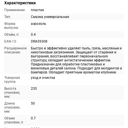
Характеристики
Применение:
пластик
Тип:
Смазка универсальная
Форма
аэрозоль
выпуска:
Объём, л:
0.4
EAN-13:
DRA59308
Расширенное
Быстро и эффективно удаляет пыль, грязь, масляные и
описание:
никотиновые загрязнения. Защищает от старения и
выгорания, восстанавливает первоначальную
структуру, обладает антистатическим эффектом.
Предназначен для обработки пластиковых и
виниловых деталей салона. Подходит для молдингов и
бамперов. Обладает приятным ароматом клубники.
Товарная
уход и очистка
группа:
Высота
235
упаковки,
мм:
Длина
50
упаковки,
мм:
Объем
0.7
упаковки, л: