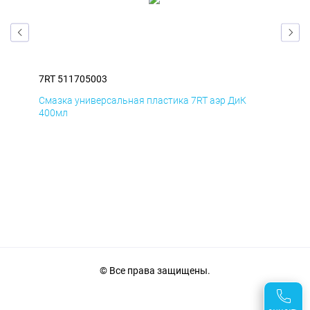
7RT 511705003
7RT
Смазка универсальная пластика 7RT аэр ДиК
Сма
400мл
40
© Все права защищены.