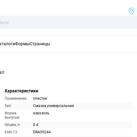
аталоги
Формы
Страницы
мл
Характеристики
Применение:
пластик
Тип:
Смазка универсальная
Форма
аэрозоль
выпуска:
Объём, л:
0.4
EAN-13:
DRA59244