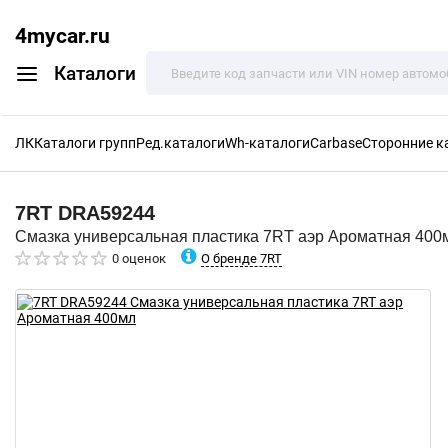
4mycar.ru
Каталоги
ЛК
Каталоги групп
Ред.каталоги
Wh-каталоги
Carbase
Сторонние к
7RT
DRA59244
Смазка универсальная пластика 7RT аэр Ароматная 400
О бренде 7RT
0 оценок