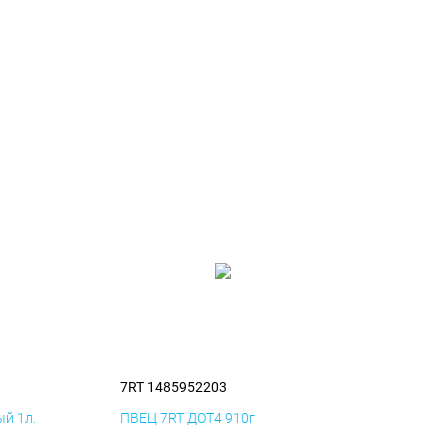
7RT 1485952203
й 1л.
ПВЕЦ 7RT ДОТ4 910г