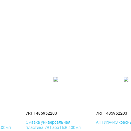
7RT 1485952203
7RT 1485952203
я
Смазка универсальная
АНТИФРИЗ красны
 400мл
пластика 7RT аэр ПхВ 400мл