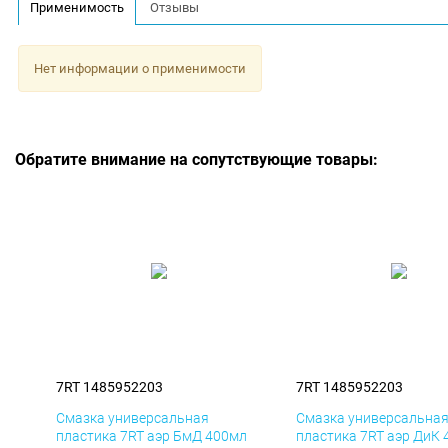
Применимость
Отзывы
Нет информации о применимости
Обратите внимание на сопутствующие товары:
7RT 1485952203
7RT 1485952203
Смазка универсальная
Смазка универсальна
пластика 7RT аэр БмД 400мл
пластика 7RT аэр ДиК