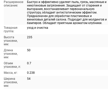
Расширенное
Быстро и эффективно удаляет пыль, грязь, масляные и
описание:
никотиновые загрязнения. Защищает от старения и
выгорания, восстанавливает первоначальную
структуру, обладает антистатическим эффектом.
Предназначен для обработки пластиковых и
виниловых деталей салона. Подходит для молдингов и
бамперов. Обладает приятным ароматом клубники.
Товарная
уход и очистка
группа:
Высота
235
упаковки,
мм:
Длина
50
упаковки,
мм:
Объем
0.7
упаковки, л:
Масса, кг:
0.238
Ширина
54
упаковки,
мм: