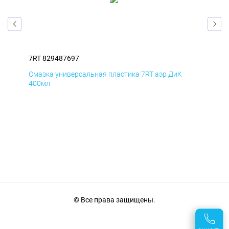
7RT 829487697
7RT
Смазка универсальная пластика 7RT аэр ДиК
Сма
400мл
40
© Все права защищены.