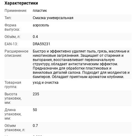
Характеристики
Применение:
пластик
Тип:
Смазка универсальная
Форма
аэрозоль
выпуска:
Объём, л:
0.4
EAN-13:
DRA59231
Расширенное
Быстро и эффективно удаляет пыль, грязь, масляные и
описание:
никотиновые загрязнения. Защищает от старения и
выгорания, восстанавливает первоначальную
структуру, обладает антистатическим эффектом.
Предназначен для обработки пластиковых и
виниловых деталей салона. Подходит для молдингов и
бамперов. Обладает приятным ароматом клубники.
Товарная
уход и очистка
группа:
Высота
235
упаковки,
мм:
Длина
50
упаковки,
мм:
Объем
0.7
упаковки, л: