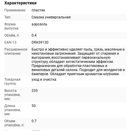
Характеристики
Применение:
пластик
Тип:
Смазка универсальная
Форма
аэрозоль
выпуска:
Объём, л:
0.4
EAN-13:
DRA59130
Расширенное
Быстро и эффективно удаляет пыль, грязь, масляные и
описание:
никотиновые загрязнения. Защищает от старения и
выгорания, восстанавливает первоначальную
структуру, обладает антистатическим эффектом.
Предназначен для обработки пластиковых и
виниловых деталей салона. Подходит для молдингов и
бамперов. Обладает приятным ароматом клубники.
Товарная
уход и очистка
группа:
Высота
235
упаковки,
мм:
Длина
50
упаковки,
мм:
Объем
0.7
упаковки, л: