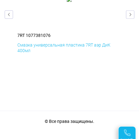
7RT 1077381076
7RT
Смазка универсальная пластика 7RT аэр ДиК
Сма
400мл
40
© Все права защищены.