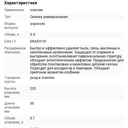
Характеристики
Применение:
пластик
Тип:
Смазка универсальная
Форма
аэрозоль
выпуска:
Объём, л:
0.4
EAN-13:
DRA59101
Расширенное
Быстро и эффективно удаляет пыль, грязь, масляные и
описание:
никотиновые загрязнения. Защищает от старения и
выгорания, восстанавливает первоначальную структуру,
обладает антистатическим эффектом. Предназначен для
обработки пластиковых и виниловых деталей салона.
Подходит для молдингов и бамперов. Обладает
приятным ароматом клубники.
Товарная
уход и очистка
группа:
Высота
235
упаковки,
мм:
Длина
50
упаковки,
мм:
Объем
0.7
упаковки, л: