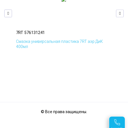
7RT 576131241
7RT
Смазка универсальная пластика 7RT аэр ДиК
Сма
400мл
40
© Все права защищены.