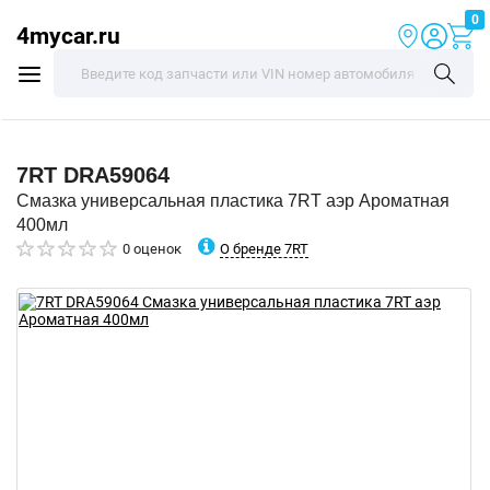
0
4mycar.ru
7RT
DRA59064
Смазка универсальная пластика 7RT аэр Ароматная
400мл
О бренде 7RT
0 оценок