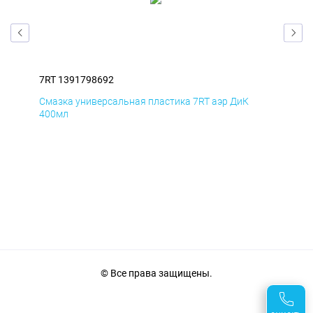
7RT 1391798692
7RT
Смазка универсальная пластика 7RT аэр ДиК
Сма
400мл
40
© Все права защищены.