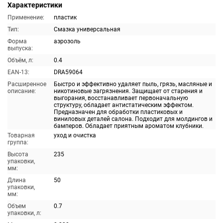
Характеристики
Применение:
пластик
Тип:
Смазка универсальная
Форма
аэрозоль
выпуска:
Объём, л:
0.4
EAN-13:
DRA59064
Расширенное
Быстро и эффективно удаляет пыль, грязь, масляные и
описание:
никотиновые загрязнения. Защищает от старения и
выгорания, восстанавливает первоначальную
структуру, обладает антистатическим эффектом.
Предназначен для обработки пластиковых и
виниловых деталей салона. Подходит для молдингов и
бамперов. Обладает приятным ароматом клубники.
Товарная
уход и очистка
группа:
Высота
235
упаковки,
мм:
Длина
50
упаковки,
мм:
Объем
0.7
упаковки, л: