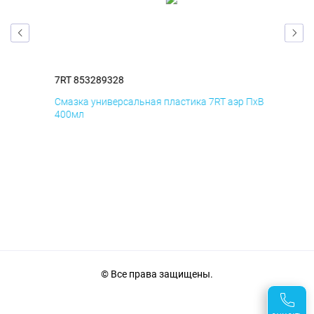
7RT 853289328
7RT
Смазка универсальная пластика 7RT аэр ПхВ
АНТ
400мл
© Все права защищены.