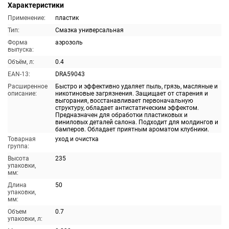
Характеристики
Применение:
пластик
Тип:
Смазка универсальная
Форма
аэрозоль
выпуска:
Объём, л:
0.4
EAN-13:
DRA59043
Расширенное
Быстро и эффективно удаляет пыль, грязь, масляные и
описание:
никотиновые загрязнения. Защищает от старения и
выгорания, восстанавливает первоначальную
структуру, обладает антистатическим эффектом.
Предназначен для обработки пластиковых и
виниловых деталей салона. Подходит для молдингов и
бамперов. Обладает приятным ароматом клубники.
Товарная
уход и очистка
группа:
Высота
235
упаковки,
мм:
Длина
50
упаковки,
мм:
Объем
0.7
упаковки, л: