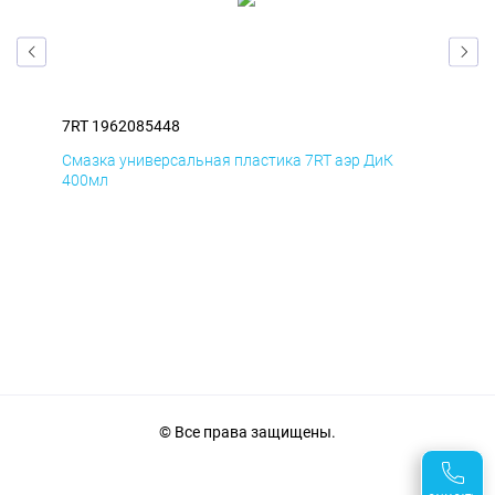
7RT 1962085448
7RT
Смазка универсальная пластика 7RT аэр ДиК
Сма
400мл
40
© Все права защищены.