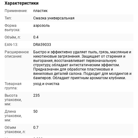
Характеристики
Применение:
пластик
Тип:
Смазка универсальная
Форма
аэрозоль
выпуска:
Объём, л:
0.4
EAN-13:
DRA59033
Расширенное
Быстро и эффективно удаляет пыль, грязь, масляные и
описание:
никотиновые загрязнения. Защищает от старения и
выгорания, восстанавливает первоначальную
структуру, обладает антистатическим эффектом.
Предназначен для обработки пластиковых и
виниловых деталей салона. Подходит для молдингов и
бамперов. Обладает приятным ароматом клубники.
Товарная
уход и очистка
группа:
Высота
235
упаковки,
мм:
Длина
50
упаковки,
мм:
Объем
0.7
упаковки, л: