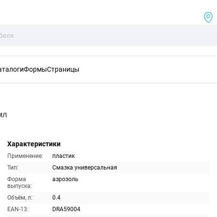
аталоги
Формы
Страницы
мл
Характеристики
Применение:
пластик
Тип:
Смазка универсальная
Форма
аэрозоль
выпуска:
Объём, л:
0.4
EAN-13:
DRA59004