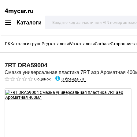
4mycar.ru
Каталоги
ЛК
Каталоги групп
Ред.каталоги
Wh-каталоги
Carbase
Сторонние к
7RT
DRA59004
Смазка универсальная пластика 7RT аэр Ароматная 400
О бренде 7RT
0 оценок