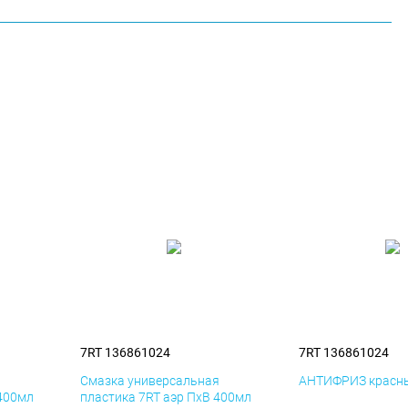
7RT 136861024
7RT 136861024
я
Смазка универсальная
АНТИФРИЗ красны
 400мл
пластика 7RT аэр ПхВ 400мл