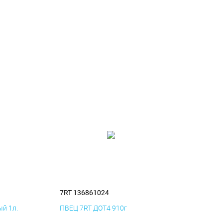
7RT 136861024
й 1л.
ПВЕЦ 7RT ДОТ4 910г