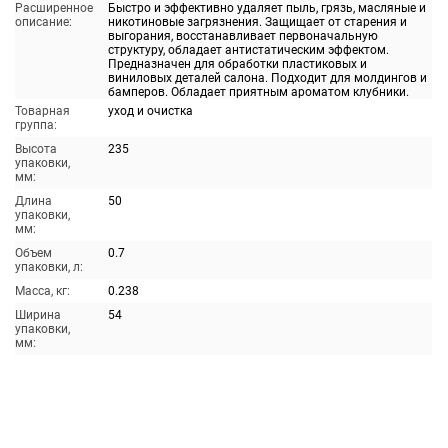
Расширенное
Быстро и эффективно удаляет пыль, грязь, масляные и
описание:
никотиновые загрязнения. Защищает от старения и
выгорания, восстанавливает первоначальную
структуру, обладает антистатическим эффектом.
Предназначен для обработки пластиковых и
виниловых деталей салона. Подходит для молдингов и
бамперов. Обладает приятным ароматом клубники.
Товарная
уход и очистка
группа:
Высота
235
упаковки,
мм:
Длина
50
упаковки,
мм:
Объем
0.7
упаковки, л:
Масса, кг:
0.238
Ширина
54
упаковки,
мм: