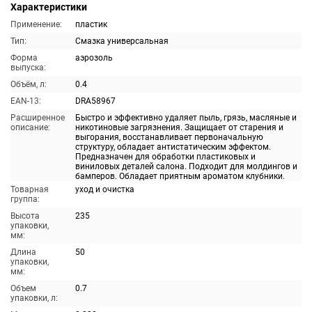
Характеристики
Применение:
пластик
Тип:
Смазка универсальная
Форма
аэрозоль
выпуска:
Объём, л:
0.4
EAN-13:
DRA58967
Расширенное
Быстро и эффективно удаляет пыль, грязь, масляные и
описание:
никотиновые загрязнения. Защищает от старения и
выгорания, восстанавливает первоначальную
структуру, обладает антистатическим эффектом.
Предназначен для обработки пластиковых и
виниловых деталей салона. Подходит для молдингов и
бамперов. Обладает приятным ароматом клубники.
Товарная
уход и очистка
группа:
Высота
235
упаковки,
мм:
Длина
50
упаковки,
мм:
Объем
0.7
упаковки, л: