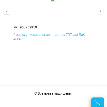
7RT 950762959
7RT
Смазка универсальная пластика 7RT аэр ДиК
Сма
400мл
40
© Все права защищены.