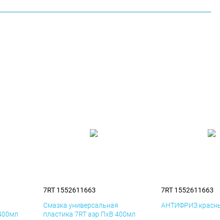
7RT 1552611663
7RT 1552611663
я
Смазка универсальная
АНТИФРИЗ красны
 400мл
пластика 7RT аэр ПхВ 400мл