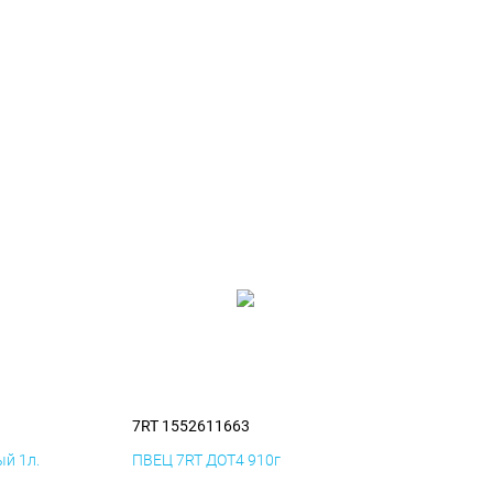
7RT 1552611663
й 1л.
ПВЕЦ 7RT ДОТ4 910г