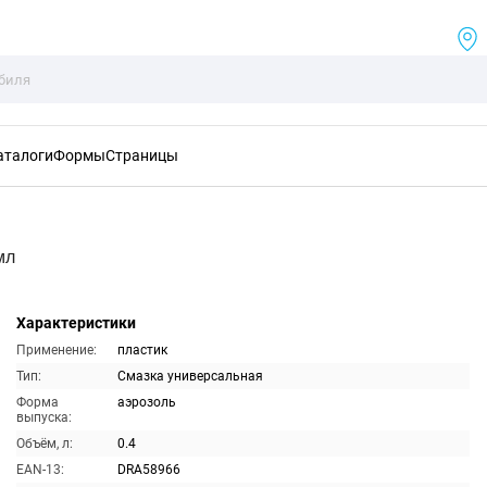
аталоги
Формы
Страницы
мл
Характеристики
Применение:
пластик
Тип:
Смазка универсальная
Форма
аэрозоль
выпуска:
Объём, л:
0.4
EAN-13:
DRA58966