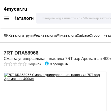
4mycar.ru
Каталоги
ЛК
Каталоги групп
Ред.каталоги
Wh-каталоги
Carbase
Сторонние к
7RT
DRA58966
Смазка универсальная пластика 7RT аэр Ароматная 400
О бренде 7RT
0 оценок