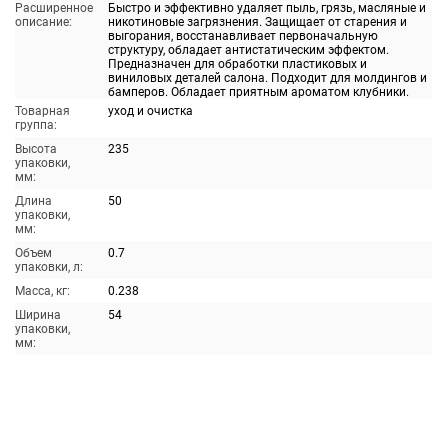
Расширенное
Быстро и эффективно удаляет пыль, грязь, масляные и
описание:
никотиновые загрязнения. Защищает от старения и
выгорания, восстанавливает первоначальную
структуру, обладает антистатическим эффектом.
Предназначен для обработки пластиковых и
виниловых деталей салона. Подходит для молдингов и
бамперов. Обладает приятным ароматом клубники.
Товарная
уход и очистка
группа:
Высота
235
упаковки,
мм:
Длина
50
упаковки,
мм:
Объем
0.7
упаковки, л:
Масса, кг:
0.238
Ширина
54
упаковки,
мм: