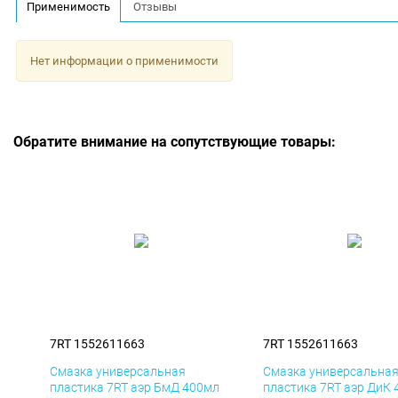
Применимость
Отзывы
Нет информации о применимости
Обратите внимание на сопутствующие товары:
7RT 1552611663
7RT 1552611663
Смазка универсальная
Смазка универсальна
пластика 7RT аэр БмД 400мл
пластика 7RT аэр ДиК