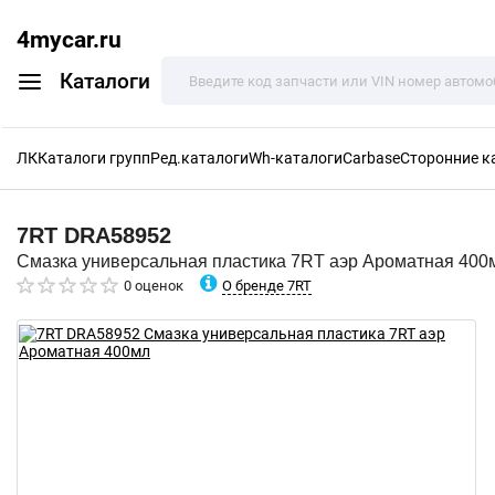
4mycar.ru
Каталоги
ЛК
Каталоги групп
Ред.каталоги
Wh-каталоги
Carbase
Сторонние к
7RT
DRA58952
Смазка универсальная пластика 7RT аэр Ароматная 400
О бренде 7RT
0 оценок