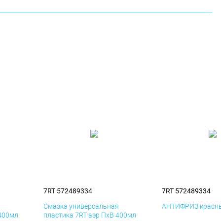
7RT 572489334
7RT 572489334
я
Смазка универсальная
АНТИФРИЗ красны
 400мл
пластика 7RT аэр ПхВ 400мл