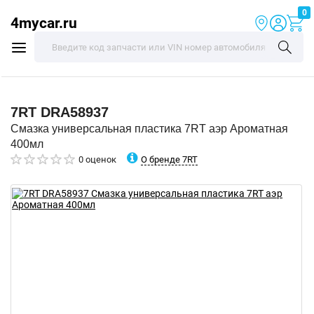
0
4mycar.ru
7RT
DRA58937
Смазка универсальная пластика 7RT аэр Ароматная
400мл
О бренде 7RT
0 оценок