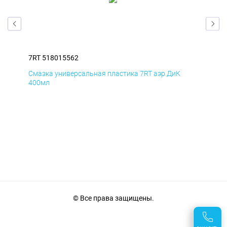
7RT 518015562
7RT
Смазка универсальная пластика 7RT аэр ДиК
Сма
400мл
40
© Все права защищены.