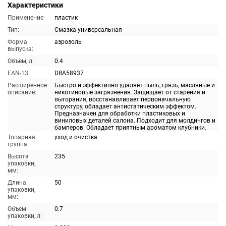
Характеристики
Применение:
пластик
Тип:
Смазка универсальная
Форма
аэрозоль
выпуска:
Объём, л:
0.4
EAN-13:
DRA58937
Расширенное
Быстро и эффективно удаляет пыль, грязь, масляные и
описание:
никотиновые загрязнения. Защищает от старения и
выгорания, восстанавливает первоначальную
структуру, обладает антистатическим эффектом.
Предназначен для обработки пластиковых и
виниловых деталей салона. Подходит для молдингов и
бамперов. Обладает приятным ароматом клубники.
Товарная
уход и очистка
группа:
Высота
235
упаковки,
мм:
Длина
50
упаковки,
мм:
Объем
0.7
упаковки, л: