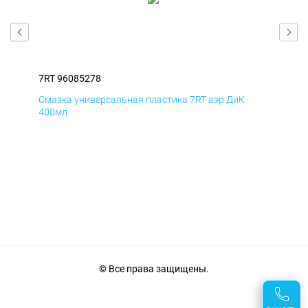
7RT 96085278
7RT
Смазка универсальная пластика 7RT аэр ДиК
Сма
400мл
40
© Все права защищены.