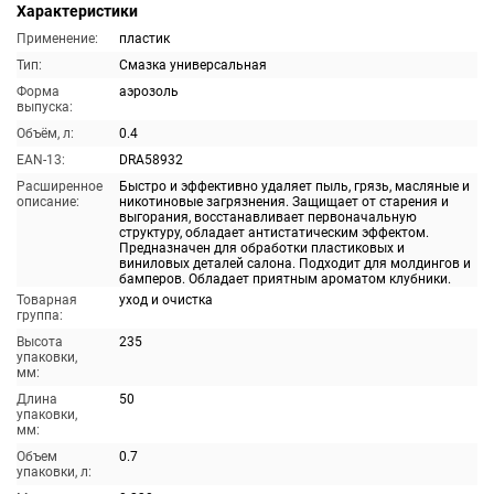
Характеристики
Применение:
пластик
Тип:
Смазка универсальная
Форма
аэрозоль
выпуска:
Объём, л:
0.4
EAN-13:
DRA58932
Расширенное
Быстро и эффективно удаляет пыль, грязь, масляные и
описание:
никотиновые загрязнения. Защищает от старения и
выгорания, восстанавливает первоначальную
структуру, обладает антистатическим эффектом.
Предназначен для обработки пластиковых и
виниловых деталей салона. Подходит для молдингов и
бамперов. Обладает приятным ароматом клубники.
Товарная
уход и очистка
группа:
Высота
235
упаковки,
мм:
Длина
50
упаковки,
мм:
Объем
0.7
упаковки, л: