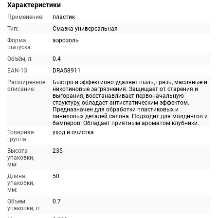
Характеристики
Применение:
пластик
Тип:
Смазка универсальная
Форма
аэрозоль
выпуска:
Объём, л:
0.4
EAN-13:
DRA58911
Расширенное
Быстро и эффективно удаляет пыль, грязь, масляные и
описание:
никотиновые загрязнения. Защищает от старения и
выгорания, восстанавливает первоначальную
структуру, обладает антистатическим эффектом.
Предназначен для обработки пластиковых и
виниловых деталей салона. Подходит для молдингов и
бамперов. Обладает приятным ароматом клубники.
Товарная
уход и очистка
группа:
Высота
235
упаковки,
мм:
Длина
50
упаковки,
мм:
Объем
0.7
упаковки, л: