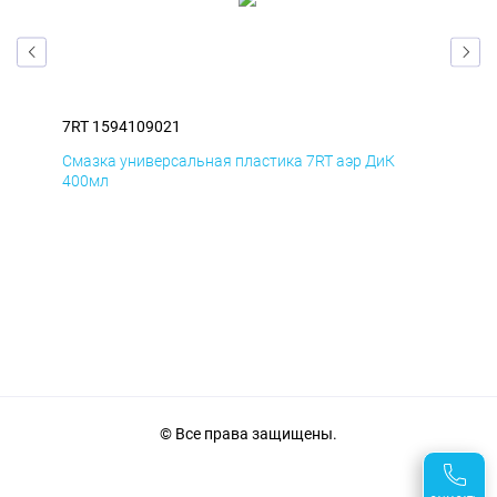
7RT 1594109021
7RT
Смазка универсальная пластика 7RT аэр ДиК
Сма
400мл
40
© Все права защищены.