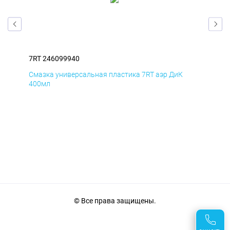
7RT 246099940
7RT
Смазка универсальная пластика 7RT аэр ДиК
Сма
400мл
40
© Все права защищены.