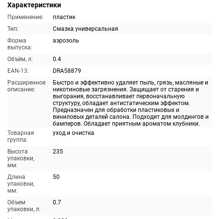
Характеристики
Применение:
пластик
Тип:
Смазка универсальная
Форма
аэрозоль
выпуска:
Объём, л:
0.4
EAN-13:
DRA58879
Расширенное
Быстро и эффективно удаляет пыль, грязь, масляные и
описание:
никотиновые загрязнения. Защищает от старения и
выгорания, восстанавливает первоначальную
структуру, обладает антистатическим эффектом.
Предназначен для обработки пластиковых и
виниловых деталей салона. Подходит для молдингов и
бамперов. Обладает приятным ароматом клубники.
Товарная
уход и очистка
группа:
Высота
235
упаковки,
мм:
Длина
50
упаковки,
мм:
Объем
0.7
упаковки, л: