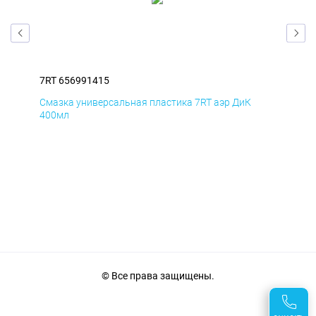
7RT 656991415
7RT
Смазка универсальная пластика 7RT аэр ДиК
Сма
400мл
40
© Все права защищены.