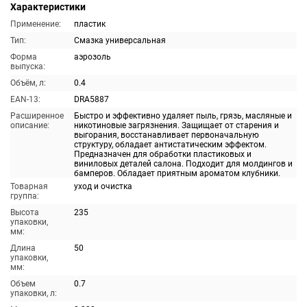
Характеристики
Применение:
пластик
Тип:
Смазка универсальная
Форма
аэрозоль
выпуска:
Объём, л:
0.4
EAN-13:
DRA5887
Расширенное
Быстро и эффективно удаляет пыль, грязь, масляные и
описание:
никотиновые загрязнения. Защищает от старения и
выгорания, восстанавливает первоначальную
структуру, обладает антистатическим эффектом.
Предназначен для обработки пластиковых и
виниловых деталей салона. Подходит для молдингов и
бамперов. Обладает приятным ароматом клубники.
Товарная
уход и очистка
группа:
Высота
235
упаковки,
мм:
Длина
50
упаковки,
мм:
Объем
0.7
упаковки, л: