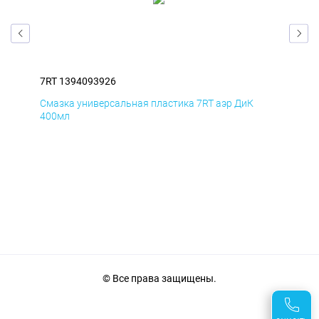
7RT 1394093926
7RT
Смазка универсальная пластика 7RT аэр ДиК
Сма
400мл
40
© Все права защищены.