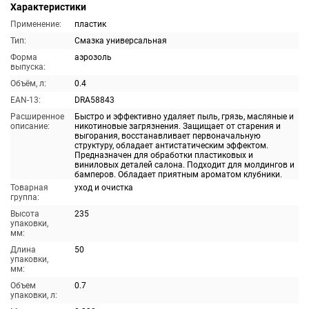
Характеристики
Применение:
пластик
Тип:
Смазка универсальная
Форма
аэрозоль
выпуска:
Объём, л:
0.4
EAN-13:
DRA58843
Расширенное
Быстро и эффективно удаляет пыль, грязь, масляные и
описание:
никотиновые загрязнения. Защищает от старения и
выгорания, восстанавливает первоначальную
структуру, обладает антистатическим эффектом.
Предназначен для обработки пластиковых и
виниловых деталей салона. Подходит для молдингов и
бамперов. Обладает приятным ароматом клубники.
Товарная
уход и очистка
группа:
Высота
235
упаковки,
мм:
Длина
50
упаковки,
мм:
Объем
0.7
упаковки, л: