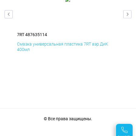
7RT 487635114
7RT
Смазка универсальная пластика 7RT аэр ДиК
Сма
400мл
40
© Все права защищены.