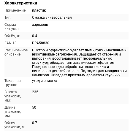
Характеристики
Применение:
пластик
Тип:
Смазка универсальная
Форма
аэрозоль
выпуска:
Объём, л:
0.4
EAN-13:
DRA58830
Расширенное
Быстро и эффективно удаляет пыль, грязь, масляные и
описание:
никотиновые загрязнения. Защищает от старения и
выгорания, восстанавливает первоначальную
структуру, обладает антистатическим эффектом.
Предназначен для обработки пластиковых и
виниловых деталей салона. Подходит для молдингов и
бамперов. Обладает приятным ароматом клубники.
Товарная
уход и очистка
группа:
Высота
235
упаковки,
мм:
Длина
50
упаковки,
мм:
Объем
0.7
упаковки, л: