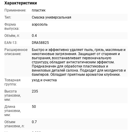
Характеристики
Применение:
пластик
Тип:
Смазка универсальная
Форма
аэрозоль
выпуска:
Объём, л:
0.4
EAN-13:
DRA58825
Расширенное
Быстро и эффективно удаляет пыль, грязь, масляные и
описание:
никотиновые загрязнения. Защищает от старения и
выгорания, восстанавливает первоначальную
структуру, обладает антистатическим эффектом.
Предназначен для обработки пластиковых и
виниловых деталей салона. Подходит для молдингов и
бамперов. Обладает приятным ароматом клубники.
Товарная
уход и очистка
группа:
Высота
235
упаковки,
мм:
Длина
50
упаковки,
мм:
Объем
0.7
упаковки, л: