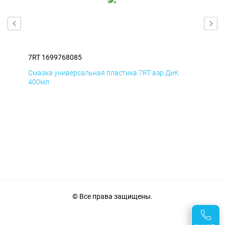
7RT 1699768085
7RT
Смазка универсальная пластика 7RT аэр ДиК
Сма
400мл
40
© Все права защищены.