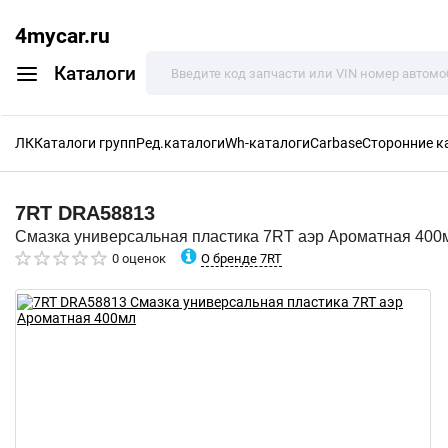
4mycar.ru
Каталоги
ЛК
Каталоги групп
Ред.каталоги
Wh-каталоги
Carbase
Сторонние к
7RT
DRA58813
Смазка универсальная пластика 7RT аэр Ароматная 400
О бренде 7RT
0 оценок