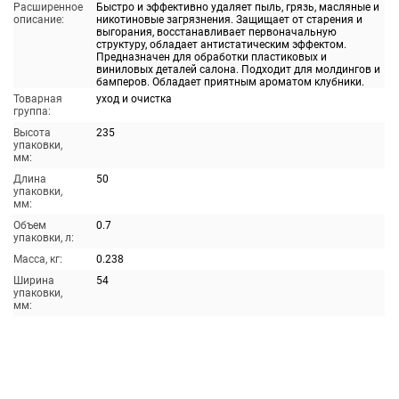
Расширенное
Быстро и эффективно удаляет пыль, грязь, масляные и
описание:
никотиновые загрязнения. Защищает от старения и
выгорания, восстанавливает первоначальную
структуру, обладает антистатическим эффектом.
Предназначен для обработки пластиковых и
виниловых деталей салона. Подходит для молдингов и
бамперов. Обладает приятным ароматом клубники.
Товарная
уход и очистка
группа:
Высота
235
упаковки,
мм:
Длина
50
упаковки,
мм:
Объем
0.7
упаковки, л:
Масса, кг:
0.238
Ширина
54
упаковки,
мм: