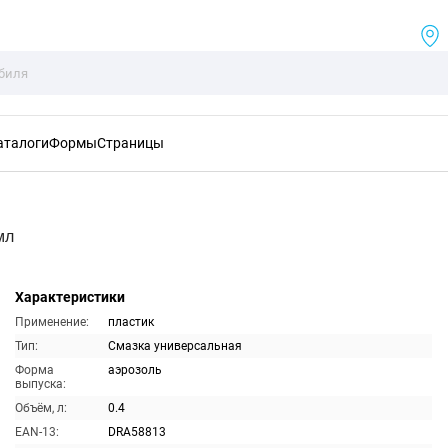
аталоги
Формы
Страницы
мл
Характеристики
Применение:
пластик
Тип:
Смазка универсальная
Форма
аэрозоль
выпуска:
Объём, л:
0.4
EAN-13:
DRA58813