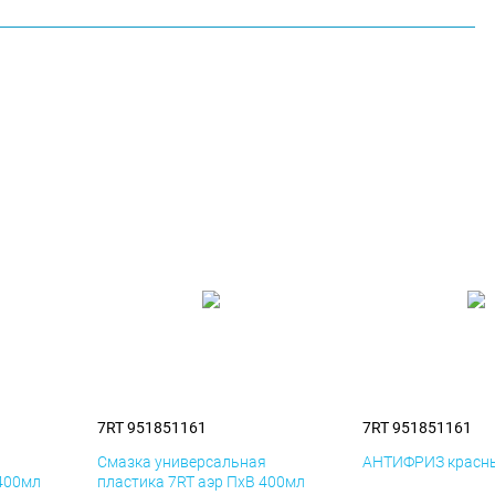
7RT 951851161
7RT 951851161
я
Смазка универсальная
АНТИФРИЗ красны
 400мл
пластика 7RT аэр ПхВ 400мл