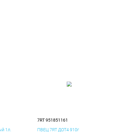
7RT 951851161
й 1л.
ПВЕЦ 7RT ДОТ4 910г