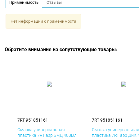
Применимость
Отзывы
Нет информации о применимости
Обратите внимание на сопутствующие товары:
7RT 951851161
7RT 951851161
Смазка универсальная
Смазка универсальна
пластика 7RT аэр БмД 400мл
пластика 7RT аэр ДиК