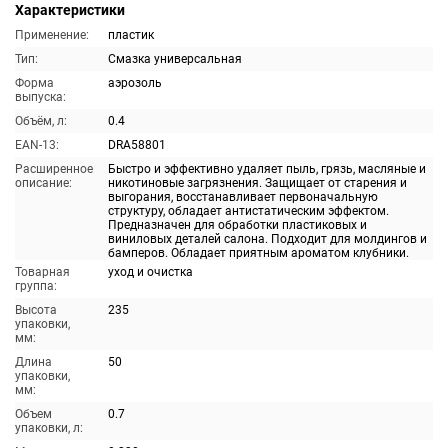
Характеристики
Применение:
пластик
Тип:
Смазка универсальная
Форма
аэрозоль
выпуска:
Объём, л:
0.4
EAN-13:
DRA58801
Расширенное
Быстро и эффективно удаляет пыль, грязь, масляные и
описание:
никотиновые загрязнения. Защищает от старения и
выгорания, восстанавливает первоначальную
структуру, обладает антистатическим эффектом.
Предназначен для обработки пластиковых и
виниловых деталей салона. Подходит для молдингов и
бамперов. Обладает приятным ароматом клубники.
Товарная
уход и очистка
группа:
Высота
235
упаковки,
мм:
Длина
50
упаковки,
мм:
Объем
0.7
упаковки, л: