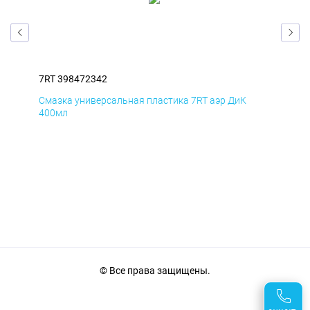
7RT 398472342
7RT
Смазка универсальная пластика 7RT аэр ДиК
Сма
400мл
40
© Все права защищены.