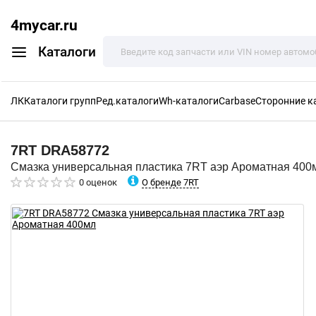
4mycar.ru
Каталоги
ЛК
Каталоги групп
Ред.каталоги
Wh-каталоги
Carbase
Сторонние к
7RT
DRA58772
Смазка универсальная пластика 7RT аэр Ароматная 400
О бренде 7RT
0 оценок