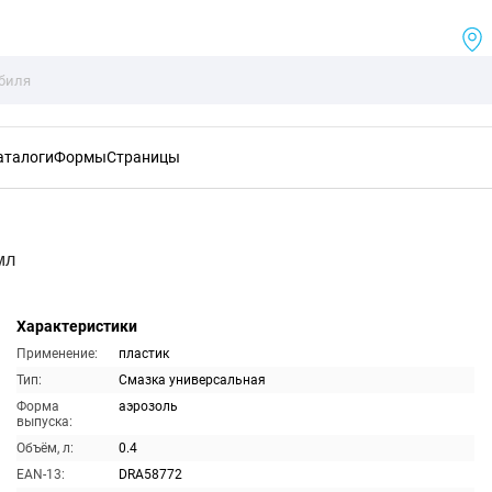
аталоги
Формы
Страницы
мл
Характеристики
Применение:
пластик
Тип:
Смазка универсальная
Форма
аэрозоль
выпуска:
Объём, л:
0.4
EAN-13:
DRA58772