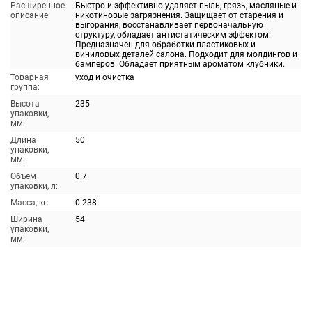
Расширенное
Быстро и эффективно удаляет пыль, грязь, масляные и
описание:
никотиновые загрязнения. Защищает от старения и
выгорания, восстанавливает первоначальную
структуру, обладает антистатическим эффектом.
Предназначен для обработки пластиковых и
виниловых деталей салона. Подходит для молдингов и
бамперов. Обладает приятным ароматом клубники.
Товарная
уход и очистка
группа:
Высота
235
упаковки,
мм:
Длина
50
упаковки,
мм:
Объем
0.7
упаковки, л:
Масса, кг:
0.238
Ширина
54
упаковки,
мм: