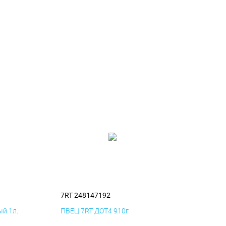
7RT 248147192
й 1л.
ПВЕЦ 7RT ДОТ4 910г