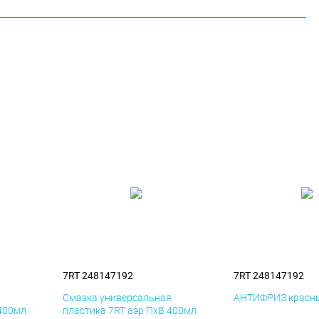
7RT 248147192
7RT 248147192
я
Смазка универсальная
АНТИФРИЗ красны
 400мл
пластика 7RT аэр ПхВ 400мл