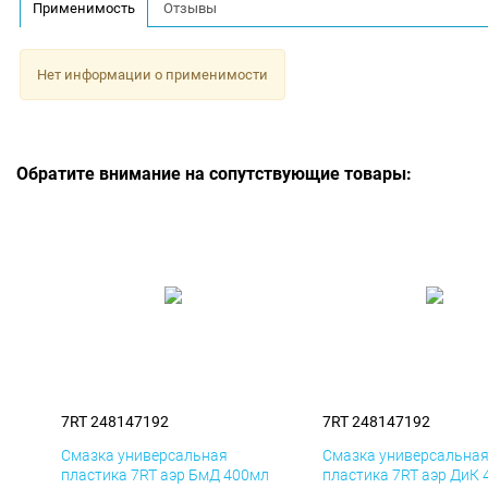
Применимость
Отзывы
Нет информации о применимости
Обратите внимание на сопутствующие товары:
7RT 248147192
7RT 248147192
Смазка универсальная
Смазка универсальна
пластика 7RT аэр БмД 400мл
пластика 7RT аэр ДиК