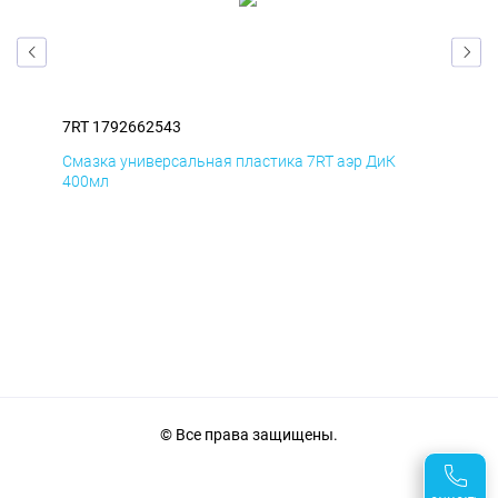
7RT 1792662543
7RT
Смазка универсальная пластика 7RT аэр ДиК
Сма
400мл
40
© Все права защищены.