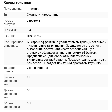
Характеристики
Применение:
пластик
Тип:
Смазка универсальная
Форма
аэрозоль
выпуска:
Объём, л:
0.4
EAN-13:
DRA58762
Расширенное
Быстро и эффективно удаляет пыль, грязь, масляные и
описание:
никотиновые загрязнения. Защищает от старения и
выгорания, восстанавливает первоначальную
структуру, обладает антистатическим эффектом.
Предназначен для обработки пластиковых и
виниловых деталей салона. Подходит для молдингов и
бамперов. Обладает приятным ароматом клубники.
Товарная
уход и очистка
группа:
Высота
235
упаковки,
мм:
Длина
50
упаковки,
мм:
Объем
0.7
упаковки, л: