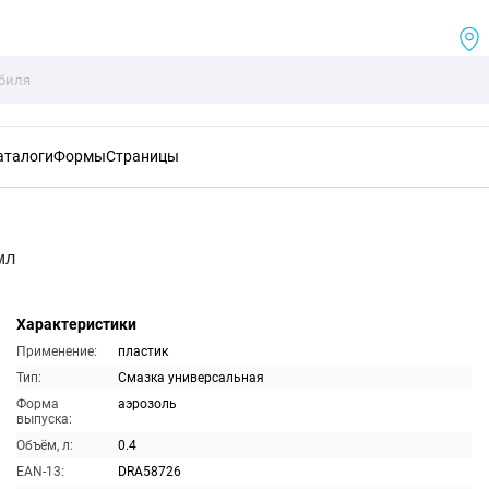
аталоги
Формы
Страницы
мл
Характеристики
Применение:
пластик
Тип:
Смазка универсальная
Форма
аэрозоль
выпуска:
Объём, л:
0.4
EAN-13:
DRA58726