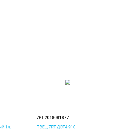
7RT 2018081877
й 1л.
ПВЕЦ 7RT ДОТ4 910г