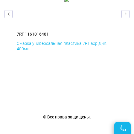
7RT 1161016481
7RT
Смазка универсальная пластика 7RT аэр ДиК
Сма
400мл
40
© Все права защищены.