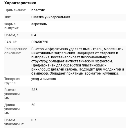
Характеристики
Применение:
пластик
Тип:
Смазка универсальная
Форма
аэрозоль
выпуска:
Объём, л:
0.4
EAN-13:
DRA58720
Расширенное
Быстро и эффективно удаляет пыль, грязь, масляные и
описание:
никотиновые загрязнения. Защищает от старения и
выгорания, восстанавливает первоначальную
структуру, обладает антистатическим эффектом.
Предназначен для обработки пластиковых и
виниловых деталей салона. Подходит для молдингов и
бамперов. Обладает приятным ароматом клубники.
Товарная
уход и очистка
группа:
Высота
235
упаковки,
мм:
Длина
50
упаковки,
мм:
Объем
0.7
упаковки, л: