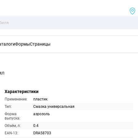
аталоги
Формы
Страницы
мл
Характеристики
Применение:
пластик
Тип:
Смазка универсальная
Форма
аэрозоль
выпуска:
Объём, л:
0.4
EAN-13:
DRA58703