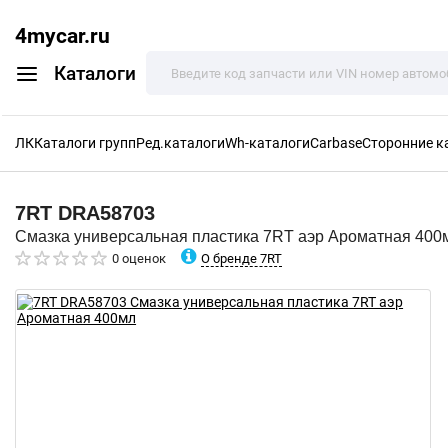
4mycar.ru
Каталоги
ЛК
Каталоги групп
Ред.каталоги
Wh-каталоги
Carbase
Сторонние к
7RT
DRA58703
Смазка универсальная пластика 7RT аэр Ароматная 400
О бренде 7RT
0 оценок