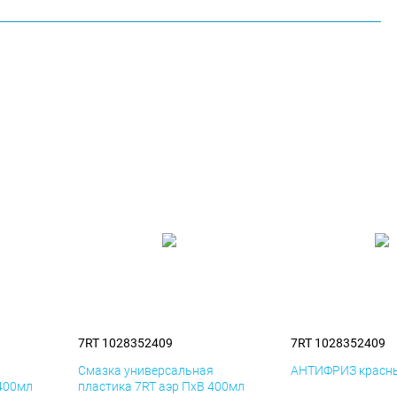
7RT 1028352409
7RT 1028352409
я
Смазка универсальная
АНТИФРИЗ красны
 400мл
пластика 7RT аэр ПхВ 400мл