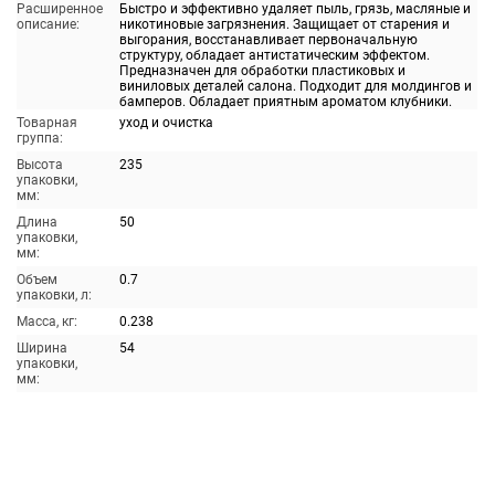
Расширенное
Быстро и эффективно удаляет пыль, грязь, масляные и
описание:
никотиновые загрязнения. Защищает от старения и
выгорания, восстанавливает первоначальную
структуру, обладает антистатическим эффектом.
Предназначен для обработки пластиковых и
виниловых деталей салона. Подходит для молдингов и
бамперов. Обладает приятным ароматом клубники.
Товарная
уход и очистка
группа:
Высота
235
упаковки,
мм:
Длина
50
упаковки,
мм:
Объем
0.7
упаковки, л:
Масса, кг:
0.238
Ширина
54
упаковки,
мм: