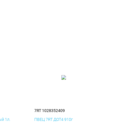
7RT 1028352409
й 1л.
ПВЕЦ 7RT ДОТ4 910г