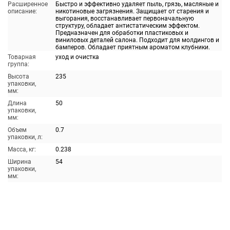
Расширенное
Быстро и эффективно удаляет пыль, грязь, масляные и
описание:
никотиновые загрязнения. Защищает от старения и
выгорания, восстанавливает первоначальную
структуру, обладает антистатическим эффектом.
Предназначен для обработки пластиковых и
виниловых деталей салона. Подходит для молдингов и
бамперов. Обладает приятным ароматом клубники.
Товарная
уход и очистка
группа:
Высота
235
упаковки,
мм:
Длина
50
упаковки,
мм:
Объем
0.7
упаковки, л:
Масса, кг:
0.238
Ширина
54
упаковки,
мм: