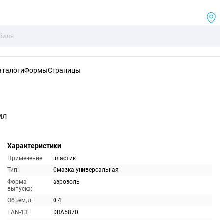
аталоги
Формы
Страницы
мл
Характеристики
Применение:
пластик
Тип:
Смазка универсальная
Форма
аэрозоль
выпуска:
Объём, л:
0.4
EAN-13:
DRA5870