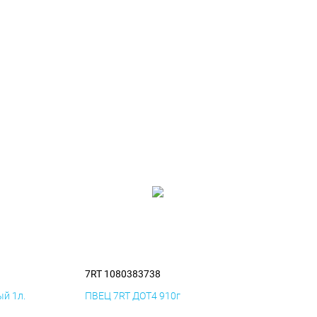
7RT 1080383738
й 1л.
ПВЕЦ 7RT ДОТ4 910г