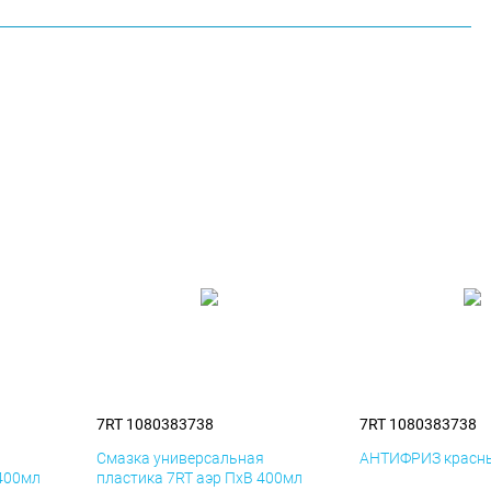
7RT 1080383738
7RT 1080383738
я
Смазка универсальная
АНТИФРИЗ красны
 400мл
пластика 7RT аэр ПхВ 400мл