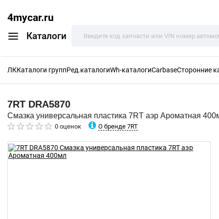
4mycar.ru
Каталоги
ЛК
Каталоги групп
Ред.каталоги
Wh-каталоги
Carbase
Сторонние к
7RT
DRA5870
Смазка универсальная пластика 7RT аэр Ароматная 400
О бренде 7RT
0 оценок