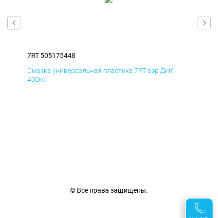
7RT 505175448
7RT
Смазка универсальная пластика 7RT аэр ДиК
Сма
400мл
40
© Все права защищены.