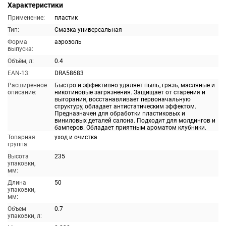
Характеристики
Применение:
пластик
Тип:
Смазка универсальная
Форма
аэрозоль
выпуска:
Объём, л:
0.4
EAN-13:
DRA58683
Расширенное
Быстро и эффективно удаляет пыль, грязь, масляные и
описание:
никотиновые загрязнения. Защищает от старения и
выгорания, восстанавливает первоначальную
структуру, обладает антистатическим эффектом.
Предназначен для обработки пластиковых и
виниловых деталей салона. Подходит для молдингов и
бамперов. Обладает приятным ароматом клубники.
Товарная
уход и очистка
группа:
Высота
235
упаковки,
мм:
Длина
50
упаковки,
мм:
Объем
0.7
упаковки, л: