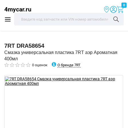
0
4mycar.ru
7RT
DRA58654
Смазка универсальная пластика 7RT аэр Ароматная
400мл
О бренде 7RT
0 оценок