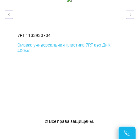
7RT 1133930704
7RT
Смазка универсальная пластика 7RT аэр ДиК
Сма
400мл
40
© Все права защищены.