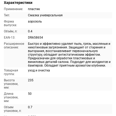
Характеристики
Применение:
пластик
Тип:
Смазка универсальная
Форма
аэрозоль
выпуска:
Объём, л:
0.4
EAN-13:
DRA58654
Расширенное
Быстро и эффективно удаляет пыль, грязь, масляные и
описание:
никотиновые загрязнения. Защищает от старения и
выгорания, восстанавливает первоначальную
структуру, обладает антистатическим эффектом.
Предназначен для обработки пластиковых и
виниловых деталей салона. Подходит для молдингов и
бамперов. Обладает приятным ароматом клубники.
Товарная
уход и очистка
группа:
Высота
235
упаковки,
мм:
Длина
50
упаковки,
мм:
Объем
0.7
упаковки, л: