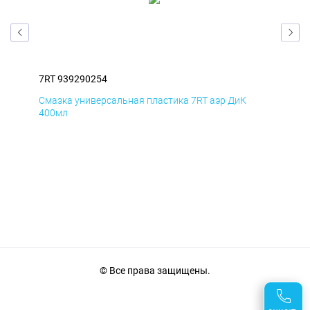
7RT 939290254
7RT
Смазка универсальная пластика 7RT аэр ДиК
Сма
400мл
40
© Все права защищены.