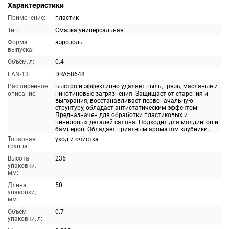
Характеристики
Применение:
пластик
Тип:
Смазка универсальная
Форма
аэрозоль
выпуска:
Объём, л:
0.4
EAN-13:
DRA58648
Расширенное
Быстро и эффективно удаляет пыль, грязь, масляные и
описание:
никотиновые загрязнения. Защищает от старения и
выгорания, восстанавливает первоначальную
структуру, обладает антистатическим эффектом.
Предназначен для обработки пластиковых и
виниловых деталей салона. Подходит для молдингов и
бамперов. Обладает приятным ароматом клубники.
Товарная
уход и очистка
группа:
Высота
235
упаковки,
мм:
Длина
50
упаковки,
мм:
Объем
0.7
упаковки, л: