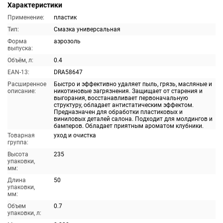
Характеристики
Применение:
пластик
Тип:
Смазка универсальная
Форма
аэрозоль
выпуска:
Объём, л:
0.4
EAN-13:
DRA58647
Расширенное
Быстро и эффективно удаляет пыль, грязь, масляные и
описание:
никотиновые загрязнения. Защищает от старения и
выгорания, восстанавливает первоначальную
структуру, обладает антистатическим эффектом.
Предназначен для обработки пластиковых и
виниловых деталей салона. Подходит для молдингов и
бамперов. Обладает приятным ароматом клубники.
Товарная
уход и очистка
группа:
Высота
235
упаковки,
мм:
Длина
50
упаковки,
мм:
Объем
0.7
упаковки, л: