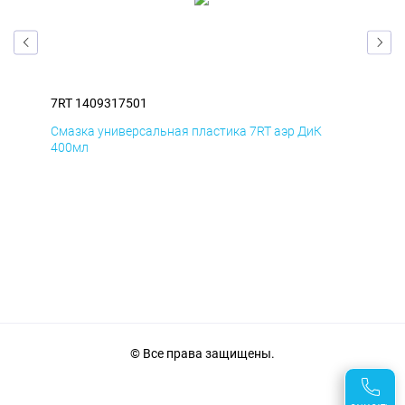
7RT 1409317501
7RT
Смазка универсальная пластика 7RT аэр ДиК
Сма
400мл
40
© Все права защищены.