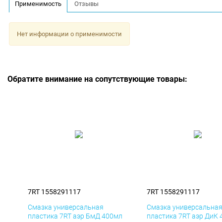
Применимость
Отзывы
Нет информации о применимости
Обратите внимание на сопутствующие товары:
7RT 1558291117
7RT 1558291117
Смазка универсальная
Смазка универсальна
пластика 7RT аэр БмД 400мл
пластика 7RT аэр ДиК