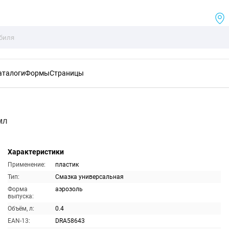
аталоги
Формы
Страницы
мл
Характеристики
Применение:
пластик
Тип:
Смазка универсальная
Форма
аэрозоль
выпуска:
Объём, л:
0.4
EAN-13:
DRA58643