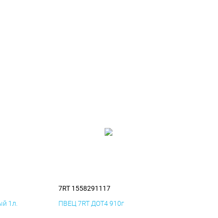
7RT 1558291117
й 1л.
ПВЕЦ 7RT ДОТ4 910г