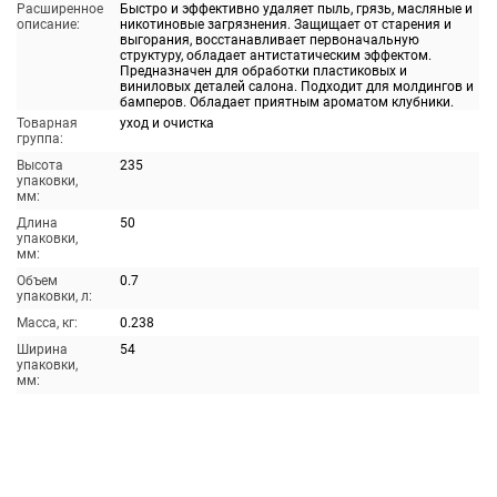
Расширенное
Быстро и эффективно удаляет пыль, грязь, масляные и
описание:
никотиновые загрязнения. Защищает от старения и
выгорания, восстанавливает первоначальную
структуру, обладает антистатическим эффектом.
Предназначен для обработки пластиковых и
виниловых деталей салона. Подходит для молдингов и
бамперов. Обладает приятным ароматом клубники.
Товарная
уход и очистка
группа:
Высота
235
упаковки,
мм:
Длина
50
упаковки,
мм:
Объем
0.7
упаковки, л:
Масса, кг:
0.238
Ширина
54
упаковки,
мм: