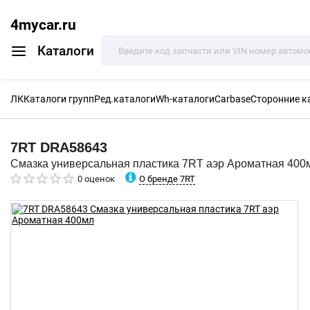
4mycar.ru
Каталоги
ЛК
Каталоги групп
Ред.каталоги
Wh-каталоги
Carbase
Сторонние к
7RT
DRA58643
Смазка универсальная пластика 7RT аэр Ароматная 400
О бренде 7RT
0 оценок