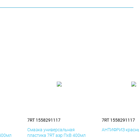
7RT 1558291117
7RT 1558291117
я
Смазка универсальная
АНТИФРИЗ красны
 400мл
пластика 7RT аэр ПхВ 400мл